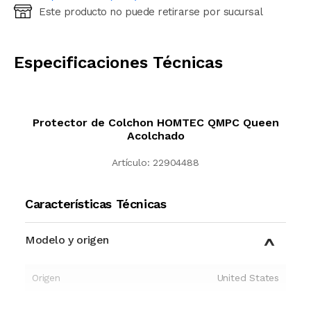
Este producto no puede retirarse por sucursal
Ingresá código postal (sólo números)
CALCULAR
Especificaciones Técnicas
Protector de Colchon HOMTEC QMPC Queen
Acolchado
Artículo:
22904488
Características Técnicas
Modelo y origen
Origen
United States