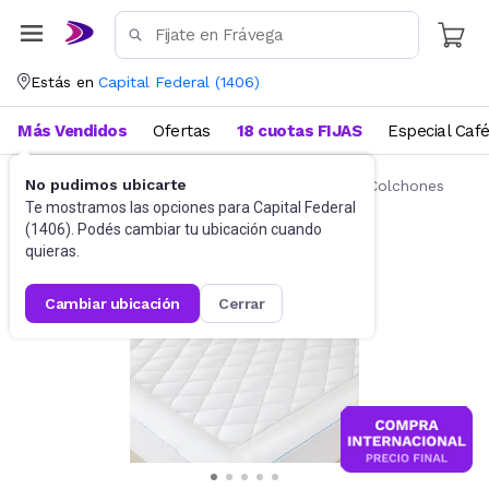
Estás en
Capital Federal
(
1406
)
Más Vendidos
Ofertas
18 cuotas FIJAS
Especial Caf
No pudimos ubicarte
Ropa de cama
Fundas y Protectores para Colchones
Te mostramos las opciones para
Capital Federal
(
1406
). Podés cambiar tu ubicación cuando
quieras.
cambiar ubicación
cerrar