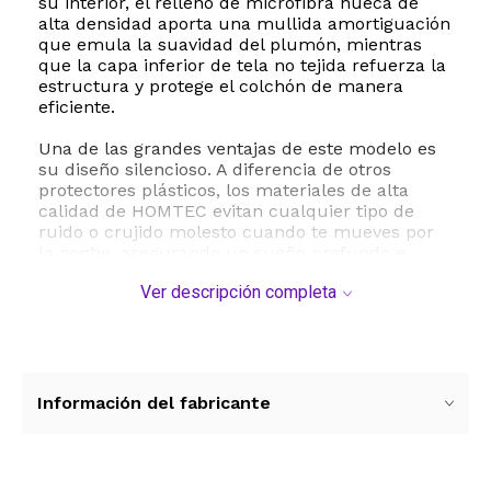
su interior, el relleno de microfibra hueca de
alta densidad aporta una mullida amortiguación
que emula la suavidad del plumón, mientras
que la capa inferior de tela no tejida refuerza la
estructura y protege el colchón de manera
eficiente.
Una de las grandes ventajas de este modelo es
su diseño silencioso. A diferencia de otros
protectores plásticos, los materiales de alta
calidad de HOMTEC evitan cualquier tipo de
ruido o crujido molesto cuando te mueves por
la noche, asegurando un sueño profundo e
ininterrumpido. El elegante acolchado con
Ver descripción completa
patrón de diamantes no solo aporta un toque
estético sofisticado con sus delicados ribetes,
sino que también mantiene el relleno distribuido
de manera uniforme, evitando que se desplace
con el uso diario o los lavados.
Información del fabricante
Este protector destaca por su practicidad y
ajuste perfecto. Cuenta con un faldón elástico
de bolsillo profundo de 18 pulgadas que puede
estirarse cómodamente hasta las 22 pulgadas,