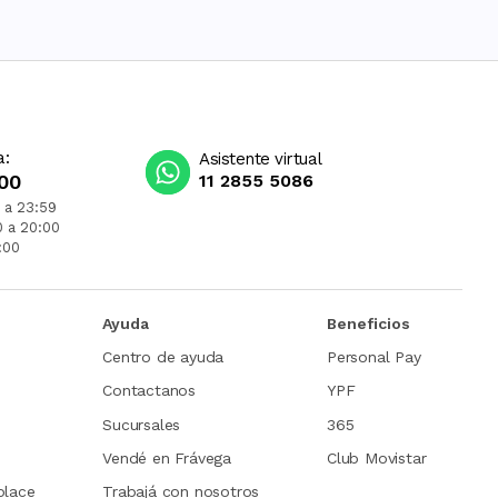
a:
Asistente virtual
00
11 2855 5086
 a 23:59
0 a 20:00
:00
Ayuda
Beneficios
Centro de ayuda
Personal Pay
Contactanos
YPF
Sucursales
365
Vendé en Frávega
Club Movistar
place
Trabajá con nosotros