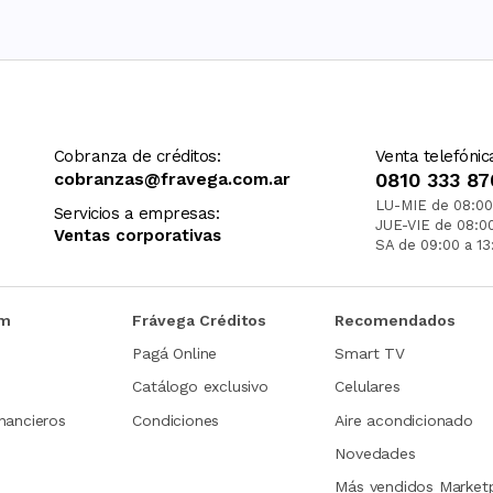
Cobranza de créditos:
Venta telefónic
cobranzas@fravega.com.ar
0810 333 87
LU-MIE de 08:00
Servicios a empresas:
JUE-VIE de 08:0
Ventas corporativas
SA de 09:00 a 13
om
Frávega Créditos
Recomendados
Pagá Online
Smart TV
Catálogo exclusivo
Celulares
nancieros
Condiciones
Aire acondicionado
Novedades
Más vendidos Market