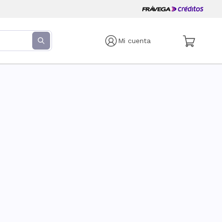
Mi cuenta
s