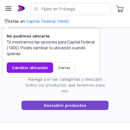
Estás en
Capital Federal
(
1406
)
No pudimos ubicarte
Te mostramos las opciones para
Capital Federal
(
1406
). Podés cambiar tu ubicación cuando
quieras.
cambiar ubicación
cerrar
La página no existe
Navegá por las categorías y descubrí
todos los productos que tenemos para
vos.
Descubrir productos