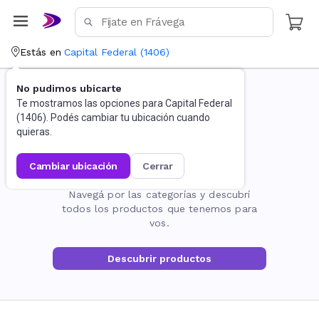
Estás en
Capital Federal
(
1406
)
No pudimos ubicarte
Te mostramos las opciones para
Capital Federal
(
1406
). Podés cambiar tu ubicación cuando
quieras.
cambiar ubicación
cerrar
La página no existe
Navegá por las categorías y descubrí
todos los productos que tenemos para
vos.
Descubrir productos