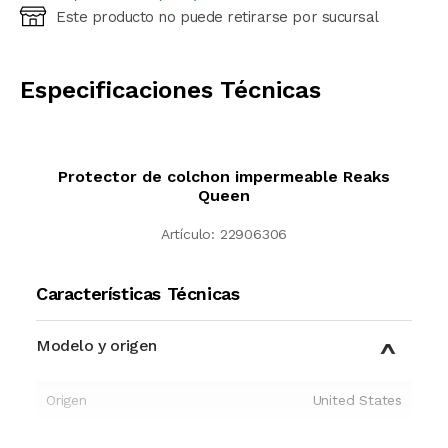
Este producto no puede retirarse por sucursal
Ingresá código postal (sólo números)
CALCULAR
Especificaciones Técnicas
Protector de colchon impermeable Reaks
Queen
Artículo:
22906306
Características Técnicas
Modelo y origen
Origen
United States