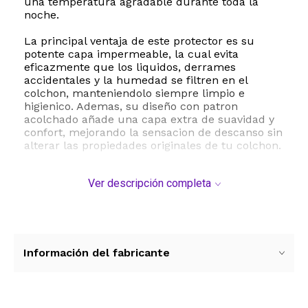
una temperatura agradable durante toda la
noche.
La principal ventaja de este protector es su
potente capa impermeable, la cual evita
eficazmente que los liquidos, derrames
accidentales y la humedad se filtren en el
colchon, manteniendolo siempre limpio e
higienico. Ademas, su diseño con patron
acolchado añade una capa extra de suavidad y
confort, mejorando la sensacion de descanso sin
alterar las propiedades originales de tu colchon.
Este modelo cuenta con un diseño de estilo
Ver descripción completa
ajustado con faldas elasticas de gran resistencia
que se adaptan perfectamente a colchones con
una profundidad de hasta dieciocho pulgadas,
garantizando que el protector permanezca en
su lugar sin deslizarse durante la noche. Su
mantenimiento es sumamente sencillo y
Información del fabricante
economico, ya que es totalmente apto para
lavado a maquina en ciclo suave y secado a baja
temperatura, lo que te permitira ahorrar tiempo
y dinero en servicios de limpieza profesional.