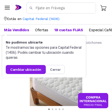
Estás en
Capital Federal
(
1406
)
Más Vendidos
Ofertas
18 cuotas FIJAS
Especial Caf
No pudimos ubicarte
Ropa de cama
Fundas y Protectores para Colchones
Te mostramos las opciones para
Capital Federal
(
1406
). Podés cambiar tu ubicación cuando
quieras.
cambiar ubicación
cerrar