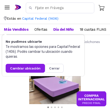
Estás en
Capital Federal
(
1406
)
Más Vendidos
Ofertas
Día del Niño
18 cuotas FIJAS
No pudimos ubicarte
Ropa de cama
Fundas y Protectores para Colchones
Te mostramos las opciones para
Capital Federal
(
1406
). Podés cambiar tu ubicación cuando
quieras.
cambiar ubicación
cerrar