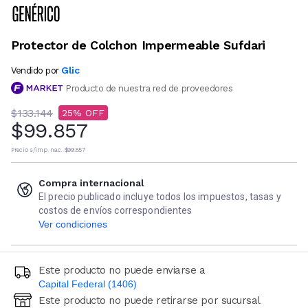
Protector de Colchon Impermeable Sufdari
Glic
Vendido por
Producto de nuestra red de proveedores
$133.144
25
$99.857
Precio s/imp. nac.
$99.857
Compra internacional
El precio publicado incluye todos los impuestos, tasas y
costos de envíos correspondientes
Ver condiciones
Este producto no puede enviarse a
Capital Federal (1406)
Este producto no puede retirarse por sucursal
Ingresá código postal (sólo números)