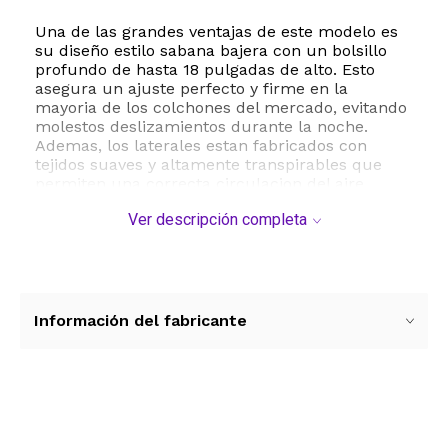
Una de las grandes ventajas de este modelo es
su diseño estilo sabana bajera con un bolsillo
profundo de hasta 18 pulgadas de alto. Esto
asegura un ajuste perfecto y firme en la
mayoria de los colchones del mercado, evitando
molestos deslizamientos durante la noche.
Ademas, los laterales estan fabricados con
tejidos suaves y altamente transpirables que
permiten una correcta circulacion del aire,
manteniendo una temperatura agradable y
Ver descripción completa
fresca para un sueño reparador.
Este protector es sumamente facil de mantener
ya que es apto para lavado a maquina, lo que
facilita una higiene constante en el hogar. Es la
solucion ideal para familias con niños pequeños,
Información del fabricante
personas mayores o dueños de mascotas que
buscan mantener su dormitorio impecable sin
sacrificar el confort.
ESTE PRODUCTO VIENE DE USA DENTRO DEL
Ver más contenido
MARCO DEL SERVICIO "PUERTA A PUERTA" QUE