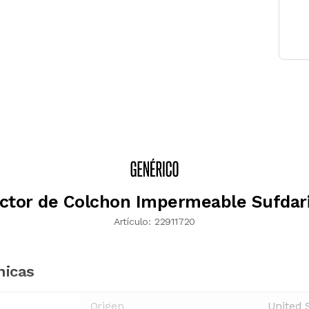
ctor de Colchon Impermeable Sufdar
Artículo:
22911720
nicas
Origen
United 