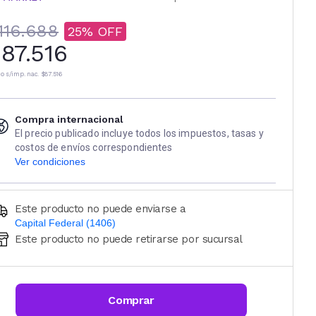
116.688
25
87.516
io s/imp. nac.
$87.516
Compra internacional
El precio publicado incluye todos los impuestos, tasas y
costos de envíos correspondientes
Ver condiciones
Este producto no puede enviarse a
Capital Federal (1406)
Este producto no puede retirarse por sucursal
Ingresá código postal (sólo números)
CALCULAR
Comprar