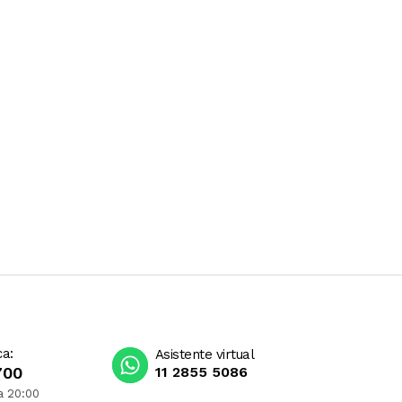
ca:
Asistente virtual
700
11 2855 5086
a 20:00