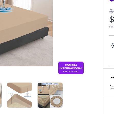
$
$
Prec