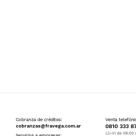
Ver más contenido
Cobranza de créditos:
Venta telefóni
cobranzas@fravega.com.ar
0810 333 8
LU-VI de 08:00 
Servicios a empresas: