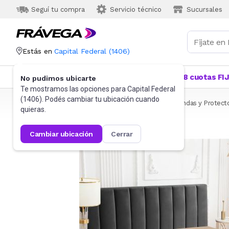
Seguí tu compra
Servicio técnico
Sucursales
Estás en
Capital Federal
(
1406
)
Categorías
Más Vendidos
Ofertas
18 cuotas FI
No pudimos ubicarte
Te mostramos las opciones para
Capital Federal
(
1406
). Podés cambiar tu ubicación cuando
Frávega
Hogar
Blanquería
Ropa de cama
Fundas y Protect
quieras.
cambiar ubicación
cerrar