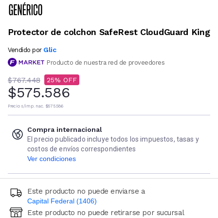
Protector de colchon SafeRest CloudGuard King
Glic
Vendido por
Producto de nuestra red de proveedores
$767.448
25
$575.586
Precio s/imp. nac.
$575.586
Compra internacional
El precio publicado incluye todos los impuestos, tasas y
costos de envíos correspondientes
Ver condiciones
Este producto no puede enviarse a
Capital Federal (1406)
Este producto no puede retirarse por sucursal
Ingresá código postal (sólo números)