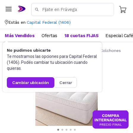
Estás en
Capital Federal
(
1406
)
Más Vendidos
Ofertas
18 cuotas FIJAS
Especial Caf
No pudimos ubicarte
Ropa de cama
Fundas y Protectores para Colchones
Te mostramos las opciones para
Capital Federal
(
1406
). Podés cambiar tu ubicación cuando
quieras.
cambiar ubicación
cerrar