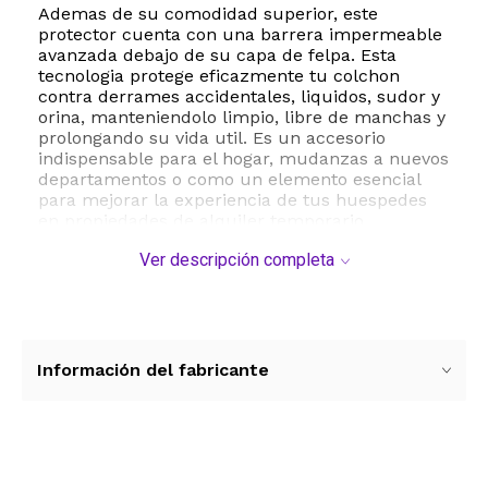
Ademas de su comodidad superior, este
protector cuenta con una barrera impermeable
avanzada debajo de su capa de felpa. Esta
tecnologia protege eficazmente tu colchon
contra derrames accidentales, liquidos, sudor y
orina, manteniendolo limpio, libre de manchas y
prolongando su vida util. Es un accesorio
indispensable para el hogar, mudanzas a nuevos
departamentos o como un elemento esencial
para mejorar la experiencia de tus huespedes
en propiedades de alquiler temporario.
Ver descripción completa
Su diseno ajustado tipo sabana bajera con
sistema ajustable asegura que el protector se
mantenga firmemente en su lugar durante toda
la noche, sin importar cuanto te muevas. El
mantenimiento es sumamente sencillo, ya que
es totalmente apto para lavado a maquina en
Información del fabricante
agua fria y secado a baja temperatura,
conservando su forma y propiedades
impermeables lavado tras lavado.
ESTE PRODUCTO VIENE DE USA DENTRO DEL
Ver más contenido