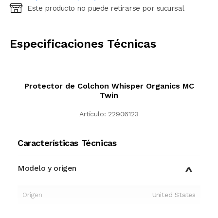
Este producto no puede retirarse por sucursal
Ingresá código postal (sólo números)
CALCULAR
Especificaciones Técnicas
Protector de Colchon Whisper Organics MC
Twin
Artículo:
22906123
Características Técnicas
Modelo y origen
Origen
United States