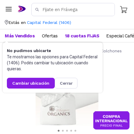
Estás en
Capital Federal
(
1406
)
Más Vendidos
Ofertas
18 cuotas FIJAS
Especial Caf
No pudimos ubicarte
Ropa de cama
Fundas y Protectores para Colchones
Te mostramos las opciones para
Capital Federal
(
1406
). Podés cambiar tu ubicación cuando
quieras.
cambiar ubicación
cerrar