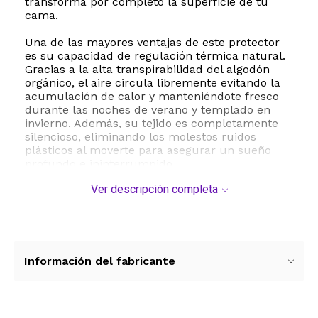
transforma por completo la superficie de tu
cama.
Una de las mayores ventajas de este protector
es su capacidad de regulación térmica natural.
Gracias a la alta transpirabilidad del algodón
orgánico, el aire circula libremente evitando la
acumulación de calor y manteniéndote fresco
durante las noches de verano y templado en
invierno. Además, su tejido es completamente
silencioso, eliminando los molestos ruidos
plásticos al moverte para asegurar un sueño
profundo e ininterrumpido.
Ver descripción completa
Este modelo cuenta con un diseño de bolsillo
profundo de hasta 17 pulgadas 43 cm con
ajuste elástico tipo pull-on, lo que asegura que
el protector se mantenga firmemente en su
lugar sin deslizarse. Es ideal para personas con
piel sensible o alergias gracias a sus
Información del fabricante
propiedades hipoalergénicas naturales. Su
mantenimiento es sumamente sencillo, ya que
es totalmente apto para lavado a máquina,
conservando su suavidad y estructura lavado