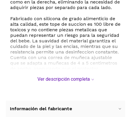
como en la derecha, eliminando la necesidad de
adquirir piezas por separado para cada lado.
Fabricado con silicona de grado alimenticio de
alta calidad, este tope de succion es 100 libre de
toxicos y no contiene piezas metalicas que
puedan representar un riesgo para la seguridad
del bebe. La suavidad del material garantiza el
cuidado de la piel y las encias, mientras que su
resistencia permite una desinfeccion constante.
Cuenta con una correa de muñeca ajustable
que se adapta a muñecas de 4 a 5 centimetros
de ancho, asegurando que el protector
permanezca en su lugar durante las actividades
Ver descripción completa
diarias del niño.
Para obtener los mejores resultados, se
recomienda utilizar el protector de manera
constante durante al menos cuatro semanas. El
mantenimiento es sumamente sencillo, ya que
Información del fabricante
la silicona de alta resistencia soporta
temperaturas de hasta 180 grados centigrados,
lo que permite esterilizar el producto en agua
hirviendo para eliminar cualquier bacteria y