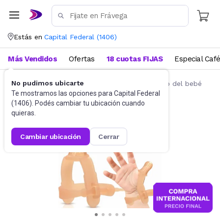
Estás en
Capital Federal
(
1406
)
Más Vendidos
Ofertas
18 cuotas FIJAS
Especial Caf
No pudimos ubicarte
Salud y cuidado del bebé
Higiene y cuidado del bebé
Te mostramos las opciones para
Capital Federal
(
1406
). Podés cambiar tu ubicación cuando
quieras.
cambiar ubicación
cerrar