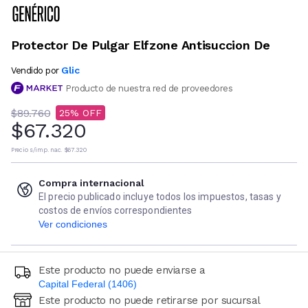
Protector De Pulgar Elfzone Antisuccion De
Glic
Vendido por
Producto de nuestra red de proveedores
$89.760
25
$67.320
Precio s/imp. nac.
$67.320
Compra internacional
El precio publicado incluye todos los impuestos, tasas y
costos de envíos correspondientes
Ver condiciones
Este producto no puede enviarse a
Capital Federal (1406)
Este producto no puede retirarse por sucursal
Ingresá código postal (sólo números)