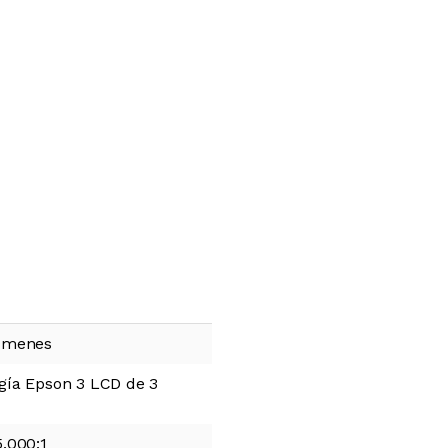
lúmenes
gía Epson 3 LCD de 3
5.000:1