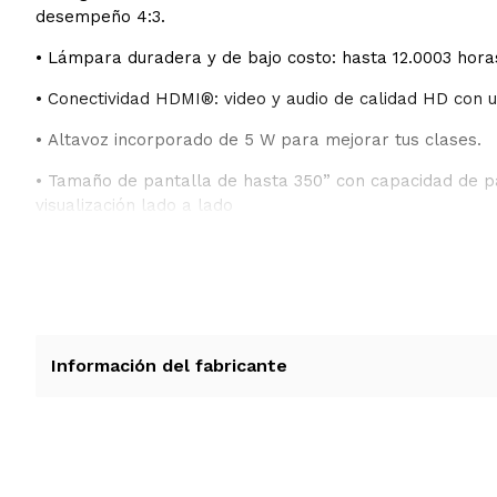
desempeño 4:3.
• Lámpara duradera y de bajo costo: hasta 12.0003 hor
• Conectividad HDMI®: video y audio de calidad HD con u
• Altavoz incorporado de 5 W para mejorar tus clases.
• Tamaño de pantalla de hasta 350” con capacidad de pa
visualización lado a lado
Información del fabricante