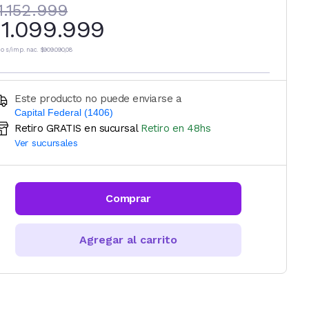
1.152.999
1.099.999
io s/imp. nac.
$909.090,08
Este producto no puede enviarse a
Capital Federal (1406)
Retiro GRATIS en sucursal
Retiro en 48hs
Ingresá código postal (sólo números)
Ver sucursales
CALCULAR
Comprar
Agregar al carrito