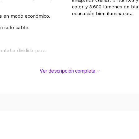
imágenes claras, brillantes y
color y 3.600 lúmenes en bla
educación bien iluminadas.
as en modo económico.
n solo cable.
ntalla dividida para
Ver descripción completa