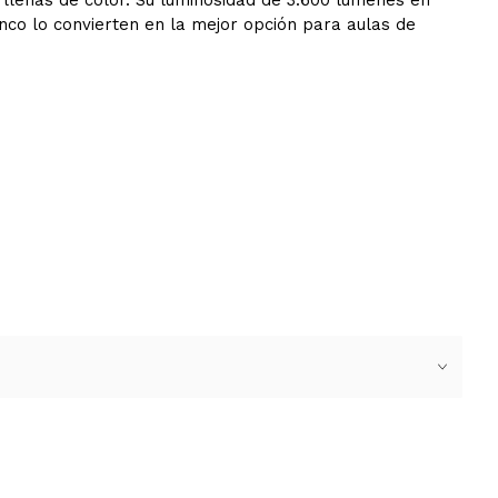
 llenas de color. Su luminosidad de 3.600 lúmenes en
nco lo convierten en la mejor opción para aulas de