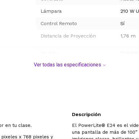
Lámpara
210 W 
Control Remoto
Sí
Distancia de Proyección
1,76 m
Modelo
POWERL
Ver todas las especificaciones
Origen
Filipina
Descripción
r en tu clase.
El PowerLite® E24 es el vide
una pantalla de más de 100” 
 pixeles x 768 pixeles y