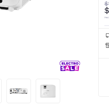
$
$
Prec