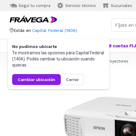
Seguí tu compra
Servicio técnico
Sucursales
Estás en
Capital Federal
(
1406
)
Categorías
Más Vendidos
Ofertas
18 cuotas FI
No pudimos ubicarte
Te mostramos las opciones para
Capital Federal
(
1406
). Podés cambiar tu ubicación cuando
Frávega
Informática
Proyectores y Pantallas
Proyectores
quieras.
cambiar ubicación
cerrar