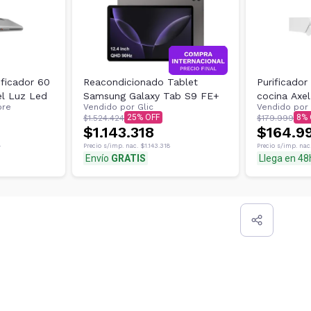
ficador 60
Reacondicionado Tablet
Purificador
el Luz Led
Samsung Galaxy Tab S9 FE+
cocina Axe
ore
Vendido por
Glic
Vendido por
25
8
$1.524.424
$179.999
$1.143.318
$164.9
4
Precio s/imp. nac.
$1.143.318
Precio s/imp. nac
Envío
GRATIS
Llega en 48