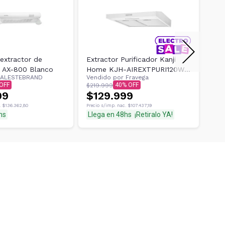
 extractor de
Extractor Purificador Kanji
Pur
l AX-800 Blanco
Home KJH-AIREXTPURI120W
Coc
ALESTEBRAND
Vendido por
Fravega
Ven
Blanco
Sal
$1
40
$219.999
99
$129.999
Preci
.
$136.362,80
Precio s/imp. nac.
$107.437,19
hs
Llega en 48hs
¡Retiralo YA!