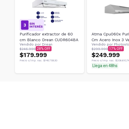
Purificador extractor de 60
Atma Cpu060x Puri
cm Blanco Drean CUDR604BA
Cm Acero Inox 3 V
Vendido por
Drean
Vendido por
Photost
28
17
$246.999
$299.999
$179.999
$249.999
Precio s/imp. nac.
$148.759,50
Precio s/imp. nac.
$206.610,7
Llega en 48hs