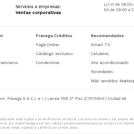
LU-VI de 08:00 
Servicios a empresas:
SA de 09:00 a 1
Ventas corporativas
om
Frávega Créditos
Recomendados
Pagá Online
Smart TV
Catálogo exclusivo
Celulares
nancieros
Condiciones
Aire acondicionado
Novedades
Más vendidos Market
com.
Frávega S.A.C.I. e I. | Larrea 1106 2° Piso (C1117ABH) | Ciudad de
blicados está sujeta a la verificación de stock. Los precios online y los planes de
m.ar y/o www.fravega.com son válidos exclusivamente para la compra vía intern
iones están sujetas a cambios sin previo aviso.