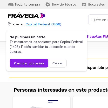
Seguí tu compra
Servicio técnico
Sucursales
Estás en
Capital Federal
(
1406
)
Categorías
Más Vendidos
Ofertas
18 cuotas FI
No pudimos ubicarte
Te mostramos las opciones para
Capital Federal
(
1406
). Podés cambiar tu ubicación cuando
Frávega
Cocina
Purificadores
quieras.
cambiar ubicación
cerrar
Este producto no se encuentra disponible p
Personas interesadas en este product