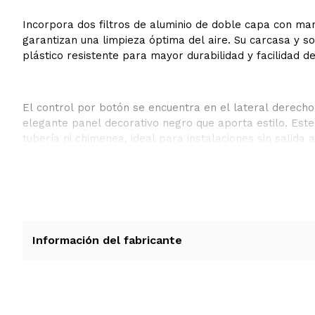
Incorpora dos filtros de aluminio de doble capa con ma
garantizan una limpieza óptima del aire. Su carcasa y s
plástico resistente para mayor durabilidad y facilidad 
El control por botón se encuentra en el lateral derec
elegante panel decorativo negro que aporta estilo. Este
tubería ni chimenea, ideal para instalaciones sin salida a
Información del fabricante