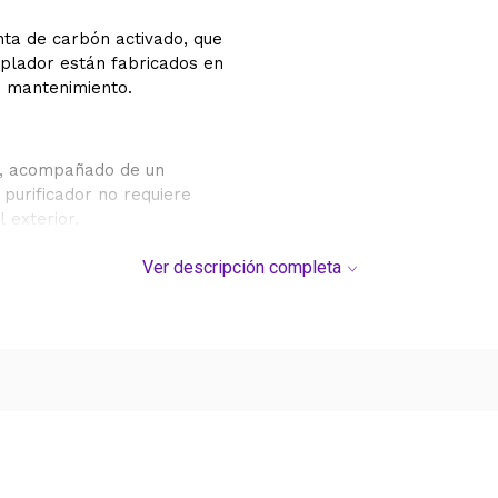
nta de carbón activado, que
oplador están fabricados en
de mantenimiento.
ho, acompañado de un
 purificador no requiere
l exterior.
Ver descripción completa