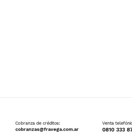
Ver más contenido
Cobranza de créditos:
Venta telefóni
cobranzas@fravega.com.ar
0810 333 8