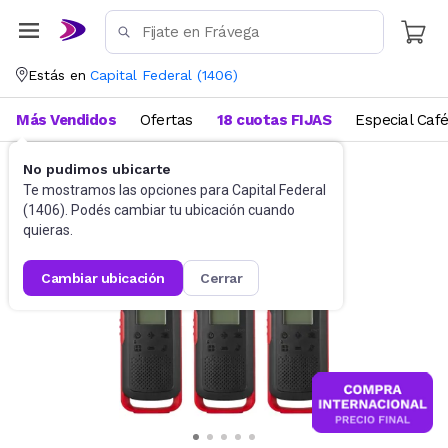
Estás en
Capital Federal
(
1406
)
Más Vendidos
Ofertas
18 cuotas FIJAS
Especial Caf
No pudimos ubicarte
Radios y audio portátil
Handies
Te mostramos las opciones para
Capital Federal
(
1406
). Podés cambiar tu ubicación cuando
quieras.
cambiar ubicación
cerrar