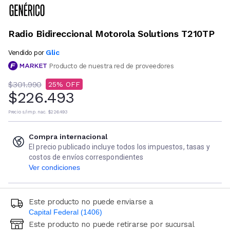
Radio Bidireccional Motorola Solutions T210TP
Glic
Vendido por
Producto de nuestra red de proveedores
$301.990
25
$226.493
Precio s/imp. nac.
$226.493
Compra internacional
El precio publicado incluye todos los impuestos, tasas y
costos de envíos correspondientes
Ver condiciones
Este producto no puede enviarse a
Capital Federal (1406)
Este producto no puede retirarse por sucursal
Ingresá código postal (sólo números)