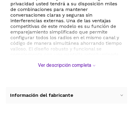
privacidad usted tendrá a su disposición miles
de combinaciones para mantener
conversaciones claras y seguras sin
interferencias externas. Una de las ventajas
competitivas de este modelo es su función de
emparejamiento simplificado que permite
configurar todos los radios en el mismo canal y
código de manera simultánea ahorrando tiempo
valioso. El diseño robusto y funcional se
complementa con una pantalla retroiluminada
que facilita la lectura en condiciones de poca
Ver descripción completa
luz y la inclusión de alertas meteorológicas
NOAA para mantenerse informado sobre
cambios climáticos repentinos. En cuanto a la
autonomía el equipo ofrece un sistema de
potencia dual permitiendo el uso de las baterías
recargables NiMH incluidas o baterías AA
Información del fabricante
estándar asegurando que nunca se quede sin
comunicación. La carga se realiza de forma
sencilla mediante un cable USB compatible con
diversos adaptadores. El kit viene completo con
clips para cinturón auriculares con micrófono
Ver más contenido
boom y calcomanías de personalización. Su