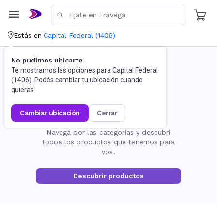
Estás en
Capital Federal
(
1406
)
No pudimos ubicarte
Te mostramos las opciones para
Capital Federal
(
1406
). Podés cambiar tu ubicación cuando
quieras.
cambiar ubicación
cerrar
La página no existe
Navegá por las categorías y descubrí
todos los productos que tenemos para
vos.
Descubrir productos