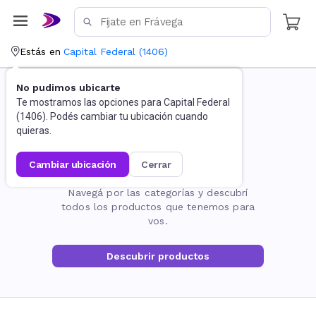
Estás en
Capital Federal
(
1406
)
No pudimos ubicarte
Te mostramos las opciones para
Capital Federal
(
1406
). Podés cambiar tu ubicación cuando
quieras.
cambiar ubicación
cerrar
La página no existe
Navegá por las categorías y descubrí
todos los productos que tenemos para
vos.
Descubrir productos