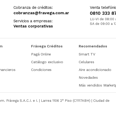
Cobranza de créditos:
Venta telefóni
cobranzas@fravega.com.ar
0810 333 8
LU-VI de 08:00 
Servicios a empresas:
SA de 09:00 a 1
Ventas corporativas
om
Frávega Créditos
Recomendados
Pagá Online
Smart TV
Catálogo exclusivo
Celulares
nancieros
Condiciones
Aire acondicionado
Novedades
Más vendidos Market
com.
Frávega S.A.C.I. e I. | Larrea 1106 2° Piso (C1117ABH) | Ciudad de