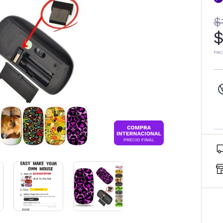
$
$
Prec