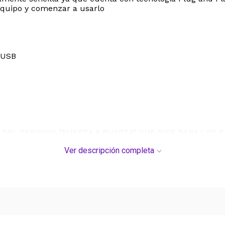
equipo y comenzar a usarlo
 USB
DEL SERVICIO "PUERTA A PUERTA" QUE RIGE PARA LOS 
Ver descripción completa
S DE SU COMPRA.