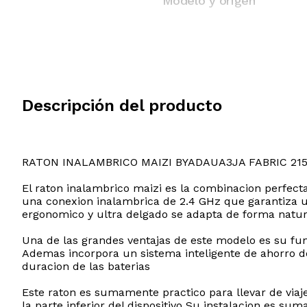
Modelo y origen
Descripción del producto
RATON INALAMBRICO MAIZI BYADAUA3JA FABRIC 21
El raton inalambrico maizi es la combinacion perfect
una conexion inalambrica de 2.4 GHz que garantiza un
ergonomico y ultra delgado se adapta de forma natura
Una de las grandes ventajas de este modelo es su func
Ademas incorpora un sistema inteligente de ahorro d
duracion de las baterias
Este raton es sumamente practico para llevar de via
la parte inferior del dispositivo Su instalacion es s