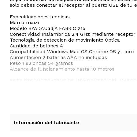
solo debes conectar el receptor al puerto USB de tu 
Especificaciones tecnicas
Marca maizi
Modelo BYADAUa3jA FABRIC 215
Conectividad Inalambrica 2.4 GHz mediante receptor
Tecnologia de deteccion de movimiento Optica
Cantidad de botones 4
Compatibilidad Windows Mac OS Chrome OS y Linux
Alimentacion 2 baterias AAA no incluidas
Peso 1.92 onzas 54 gramos
Alcance de funcionamiento hasta 10 metros
ESTE PRODUCTO VIENE DE USA DENTRO DEL MARCO 
RECIBIRA EL PRODUCTO ENTRE 10 Y 12 DIAS DESPUE
Información del fabricante