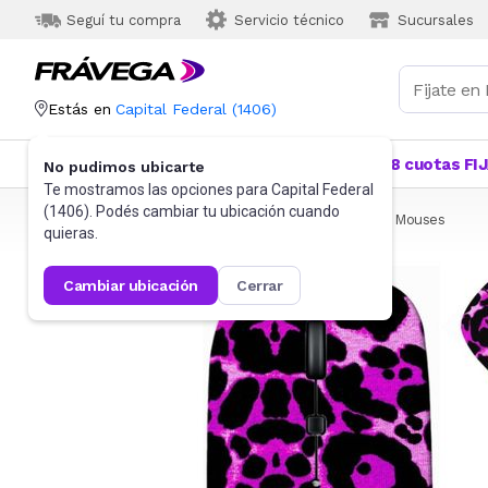
Seguí tu compra
Servicio técnico
Sucursales
Estás en
Capital Federal
(
1406
)
Categorías
Más Vendidos
Ofertas
18 cuotas FI
No pudimos ubicarte
Te mostramos las opciones para
Capital Federal
(
1406
). Podés cambiar tu ubicación cuando
Frávega
Informática
Accesorios de Informática
Mouses
quieras.
cambiar ubicación
cerrar