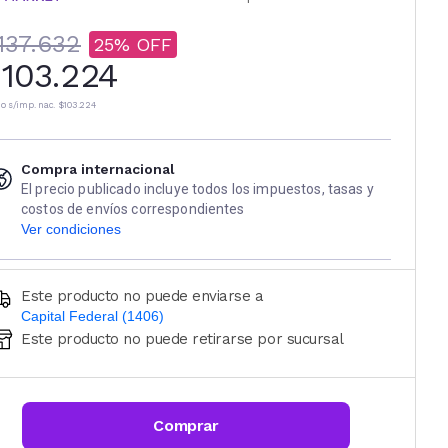
137.632
25
103.224
io s/imp. nac.
$103.224
Compra internacional
El precio publicado incluye todos los impuestos, tasas y
costos de envíos correspondientes
Ver condiciones
Este producto no puede enviarse a
Capital Federal (1406)
Este producto no puede retirarse por sucursal
Ingresá código postal (sólo números)
CALCULAR
Comprar