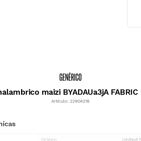
nalambrico maizi BYADAUa3jA FABRIC
Artículo:
22904218
nicas
Origen
United 