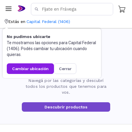
Estás en
Capital Federal
(
1406
)
No pudimos ubicarte
Te mostramos las opciones para
Capital Federal
(
1406
). Podés cambiar tu ubicación cuando
quieras.
cambiar ubicación
cerrar
La página no existe
Navegá por las categorías y descubrí
todos los productos que tenemos para
vos.
Descubrir productos