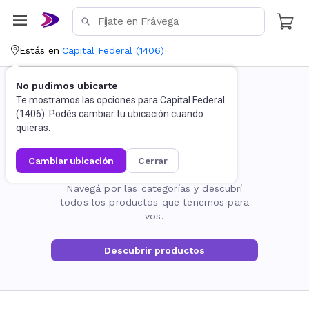
Estás en
Capital Federal
(
1406
)
No pudimos ubicarte
Te mostramos las opciones para
Capital Federal
(
1406
). Podés cambiar tu ubicación cuando
quieras.
cambiar ubicación
cerrar
La página no existe
Navegá por las categorías y descubrí
todos los productos que tenemos para
vos.
Descubrir productos