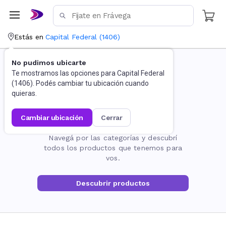
Estás en
Capital Federal
(
1406
)
No pudimos ubicarte
Te mostramos las opciones para
Capital Federal
(
1406
). Podés cambiar tu ubicación cuando
quieras.
cambiar ubicación
cerrar
La página no existe
Navegá por las categorías y descubrí
todos los productos que tenemos para
vos.
Descubrir productos