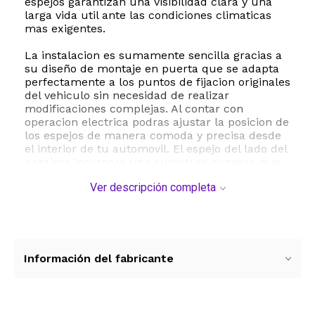
espejos garantizan una visibilidad clara y una
larga vida util ante las condiciones climaticas
mas exigentes.
La instalacion es sumamente sencilla gracias a
su diseño de montaje en puerta que se adapta
perfectamente a los puntos de fijacion originales
del vehiculo sin necesidad de realizar
modificaciones complejas. Al contar con
operacion electrica podras ajustar la posicion de
los espejos de manera comoda y precisa desde
el interior de tu automovil. El espejo del lado del
pasajero incorpora una curvatura convexa que
amplia el campo visual reduciendo
Ver descripción completa
significativamente los puntos ciegos y
mejorando la seguridad durante la conduccion
en carretera o al realizar maniobras de
estacionamiento.
Especificaciones tecnicas y compatibilidad:
Información del fabricante
- Marca TRQ
- Numero de pieza del fabricante MRA09118
- Numeros de referencia OE XR3Z17682AA
XR3Z17682BA FO1320171 FO1321171