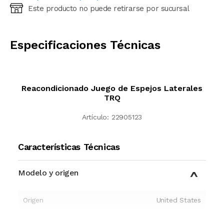
Este producto no puede retirarse por sucursal
Ingresá código postal (sólo números)
CALCULAR
Especificaciones Técnicas
Reacondicionado Juego de Espejos Laterales
TRQ
Artículo:
22905123
Características Técnicas
Modelo y origen
Origen
United States