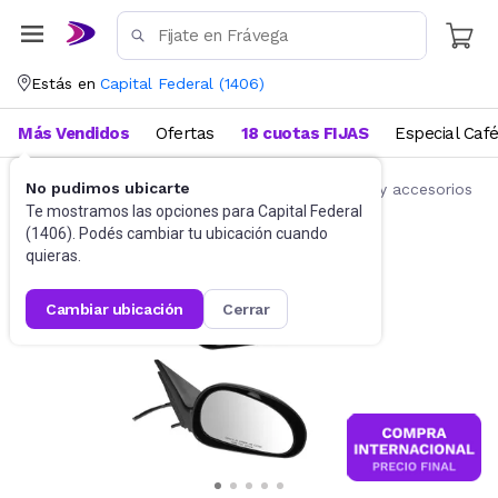
Estás en
Capital Federal
(
1406
)
Más Vendidos
Ofertas
18 cuotas FIJAS
Especial Caf
No pudimos ubicarte
Accesorios para autos y motos
Repuestos y accesorios
Te mostramos las opciones para
Capital Federal
(
1406
). Podés cambiar tu ubicación cuando
quieras.
cambiar ubicación
cerrar