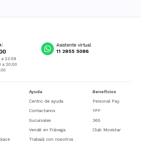
a:
Asistente virtual
00
11 2855 5086
 a 23:59
0 a 20:00
:00
Ayuda
Beneficios
Centro de ayuda
Personal Pay
Contactanos
YPF
Sucursales
365
Vendé en Frávega
Club Movistar
place
Trabajá con nosotros