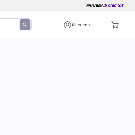
Mi cuenta
s