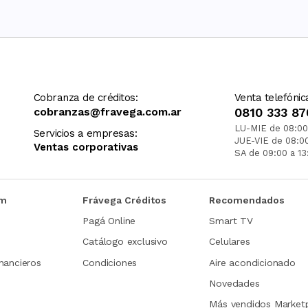
Cobranza de créditos:
Venta telefónic
cobranzas@fravega.com.ar
0810 333 87
LU-MIE de 08:00
Servicios a empresas:
JUE-VIE de 08:0
Ventas corporativas
SA de 09:00 a 13
om
Frávega Créditos
Recomendados
Pagá Online
Smart TV
Catálogo exclusivo
Celulares
nancieros
Condiciones
Aire acondicionado
Novedades
Más vendidos Market