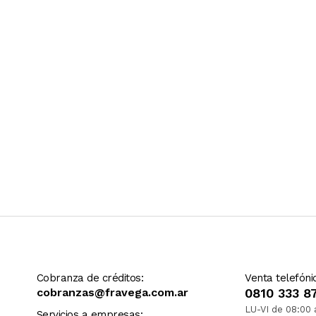
Ver más contenido
Cobranza de créditos:
Venta telefóni
cobranzas@fravega.com.ar
0810 333 8
LU-VI de 08:00 
Servicios a empresas: