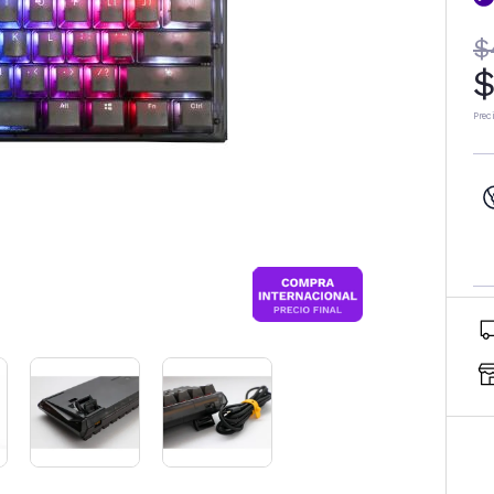
$
$
Prec