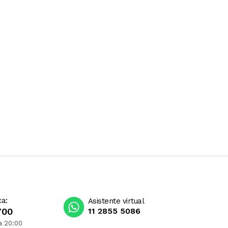
ca:
Asistente virtual
700
11 2855 5086
a 20:00