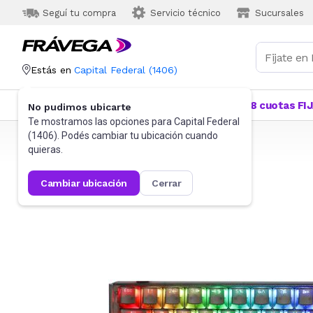
Seguí tu compra
Servicio técnico
Sucursales
Estás en
Capital Federal
(
1406
)
Categorías
Más Vendidos
Ofertas
18 cuotas FI
No pudimos ubicarte
Te mostramos las opciones para
Capital Federal
(
1406
). Podés cambiar tu ubicación cuando
Frávega
Informática
Gaming PC
Teclados
quieras.
cambiar ubicación
cerrar