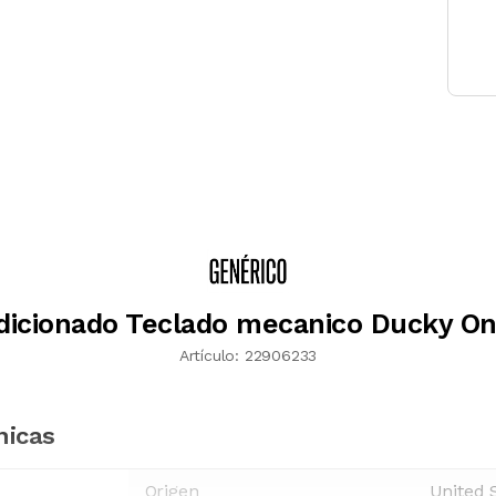
icionado Teclado mecanico Ducky On
Artículo:
22906233
nicas
Origen
United 