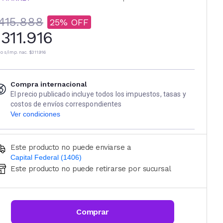
415.888
25
311.916
io s/imp. nac.
$311.916
Compra internacional
El precio publicado incluye todos los impuestos, tasas y
costos de envíos correspondientes
Ver condiciones
Este producto no puede enviarse a
Capital Federal (1406)
Este producto no puede retirarse por sucursal
Ingresá código postal (sólo números)
CALCULAR
Comprar