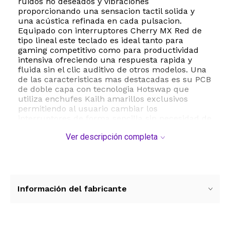
ruidos no deseados y vibraciones
proporcionando una sensacion tactil solida y
una acústica refinada en cada pulsacion.
Equipado con interruptores Cherry MX Red de
tipo lineal este teclado es ideal tanto para
gaming competitivo como para productividad
intensiva ofreciendo una respuesta rapida y
fluida sin el clic auditivo de otros modelos. Una
de las caracteristicas mas destacadas es su PCB
de doble capa con tecnologia Hotswap que
utiliza enchufes Kailh amarillos exclusivos
permitiendo al usuario cambiar los
interruptores de forma sencilla sin necesidad de
soldar. La iluminacion RGB es totalmente
Ver descripción completa
programable por tecla permitiendo una
personalizacion estetica completa segun las
preferencias del usuario. En cuanto a ergonomia
el Ducky One 3 cuenta con patas ajustables de
tres niveles para encontrar el angulo de
escritura perfecto y un cable USB C
Información del fabricante
desmontable que facilita su transporte y
durabilidad. Es compatible con una amplia
gama de sistemas operativos incluyendo
Windows MacOS Linux y ChromeOS lo que lo