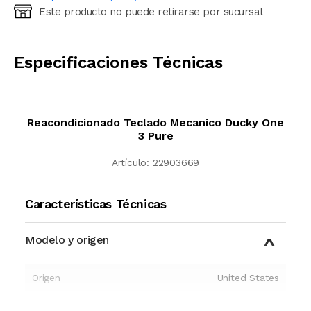
Este producto no puede retirarse por sucursal
Ingresá código postal (sólo números)
CALCULAR
Especificaciones Técnicas
Reacondicionado Teclado Mecanico Ducky One
3 Pure
Artículo:
22903669
Características Técnicas
Modelo y origen
Origen
United States