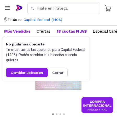
Estás en
Capital Federal
(
1406
)
Más Vendidos
Ofertas
18 cuotas FIJAS
Especial Caf
No pudimos ubicarte
Gaming PC
Teclados
Te mostramos las opciones para
Capital Federal
(
1406
). Podés cambiar tu ubicación cuando
quieras.
cambiar ubicación
cerrar