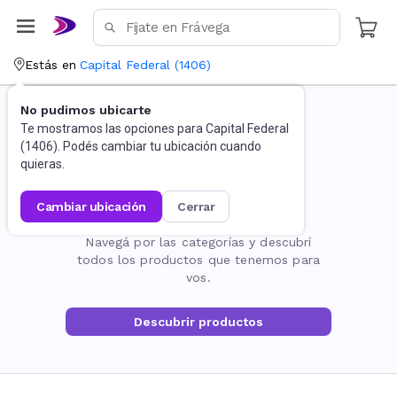
Estás en
Capital Federal
(
1406
)
No pudimos ubicarte
Te mostramos las opciones para
Capital Federal
(
1406
). Podés cambiar tu ubicación cuando
quieras.
cambiar ubicación
cerrar
La página no existe
Navegá por las categorías y descubrí
todos los productos que tenemos para
vos.
Descubrir productos