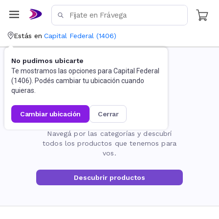
Estás en
Capital Federal
(
1406
)
No pudimos ubicarte
Te mostramos las opciones para
Capital Federal
(
1406
). Podés cambiar tu ubicación cuando
quieras.
cambiar ubicación
cerrar
La página no existe
Navegá por las categorías y descubrí
todos los productos que tenemos para
vos.
Descubrir productos