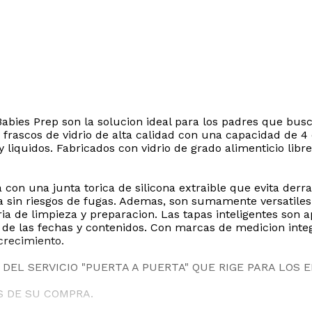
aBabies Prep son la solucion ideal para los padres que b
 frascos de vidrio de alta calidad con una capacidad de 4
y liquidos. Fabricados con vidrio de grado alimenticio libr
on una junta torica de silicona extraible que evita derr
ra sin riesgos de fugas. Ademas, son sumamente versatile
aria de limpieza y preparacion. Las tapas inteligentes son 
o de las fechas y contenidos. Con marcas de medicion inte
crecimiento.
DEL SERVICIO "PUERTA A PUERTA" QUE RIGE PARA LOS 
S DE SU COMPRA.