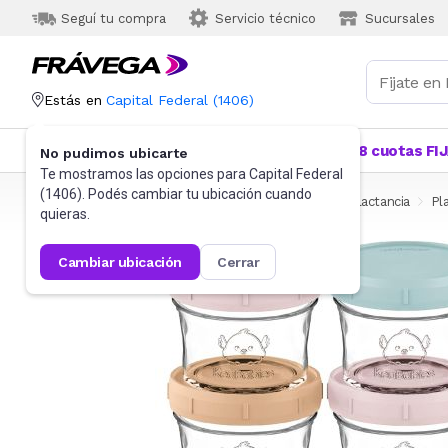
Seguí tu compra
Servicio técnico
Sucursales
Estás en
Capital Federal
(
1406
)
Categorías
Más Vendidos
Ofertas
18 cuotas FI
No pudimos ubicarte
Te mostramos las opciones para
Capital Federal
(
1406
). Podés cambiar tu ubicación cuando
Frávega
Bebés y Primera Infancia
Alimentación y lactancia
Pl
quieras.
cambiar ubicación
cerrar