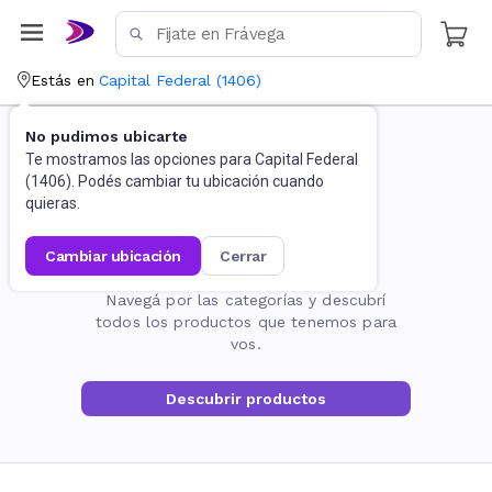
Estás en
Capital Federal
(
1406
)
No pudimos ubicarte
Te mostramos las opciones para
Capital Federal
(
1406
). Podés cambiar tu ubicación cuando
quieras.
cambiar ubicación
cerrar
La página no existe
Navegá por las categorías y descubrí
todos los productos que tenemos para
vos.
Descubrir productos