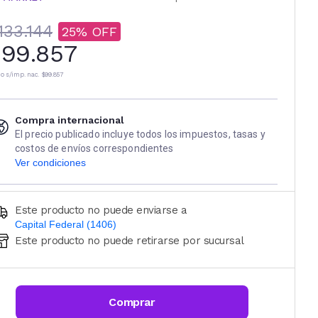
133.144
25
99.857
io s/imp. nac.
$99.857
Compra internacional
El precio publicado incluye todos los impuestos, tasas y
costos de envíos correspondientes
Ver condiciones
Este producto no puede enviarse a
Capital Federal (1406)
Este producto no puede retirarse por sucursal
Ingresá código postal (sólo números)
CALCULAR
Comprar