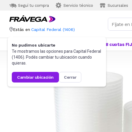
Seguí tu compra
Servicio técnico
Sucursales
Estás en
Capital Federal
(
1406
)
Categorías
Más Vendidos
Ofertas
18 cuotas FI
No pudimos ubicarte
Te mostramos las opciones para
Capital Federal
(
1406
). Podés cambiar tu ubicación cuando
Frávega
Hogar
Bazar
Tuppers
quieras.
cambiar ubicación
cerrar