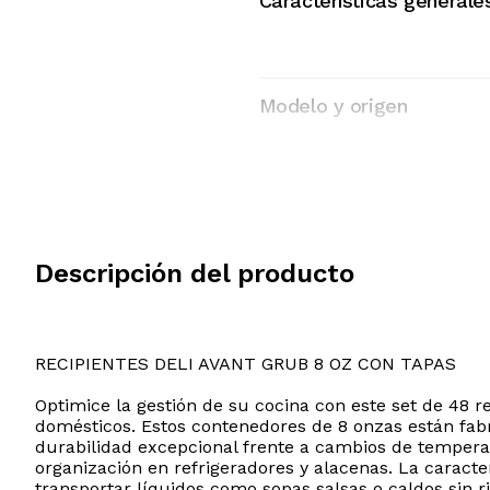
Características generale
Modelo y origen
Descripción del producto
RECIPIENTES DELI AVANT GRUB 8 OZ CON TAPAS
Optimice la gestión de su cocina con este set de 48
domésticos. Estos contenedores de 8 onzas están fabri
durabilidad excepcional frente a cambios de temperat
organización en refrigeradores y alacenas. La caract
transportar líquidos como sopas salsas o caldos sin r