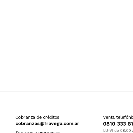
Ver más contenido
Cobranza de créditos:
Venta telefóni
cobranzas@fravega.com.ar
0810 333 8
LU-VI de 08:00 
Servicios a empresas: