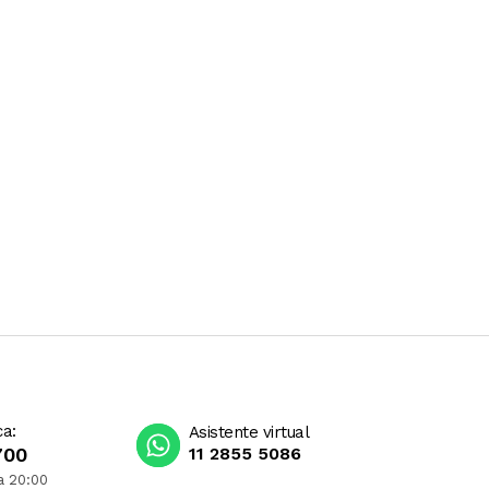
ca:
Asistente virtual
700
11 2855 5086
a 20:00