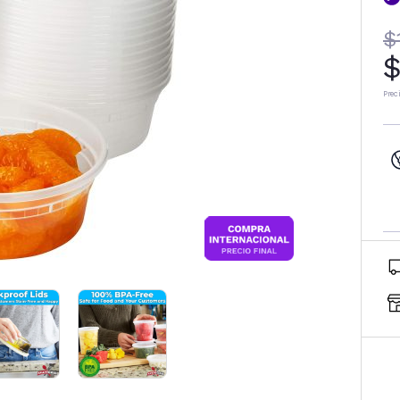
$
$
Prec