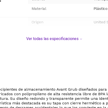
s
Material
Plástico
Origen
United 
Ver todas las especificaciones
 recipientes de almacenamiento Avant Grub diseñados para
cados con polipropileno de alta resistencia libre de BPA 
ura. Su diseño redondo y transparente permite una identif
erística más destacada es su tapa con cierre hermético a
iesgo de derrames accidentales lo que los convierte en la 