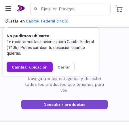
Estás en
Capital Federal
(
1406
)
No pudimos ubicarte
Te mostramos las opciones para
Capital Federal
(
1406
). Podés cambiar tu ubicación cuando
quieras.
cambiar ubicación
cerrar
La página no existe
Navegá por las categorías y descubrí
todos los productos que tenemos para
vos.
Descubrir productos