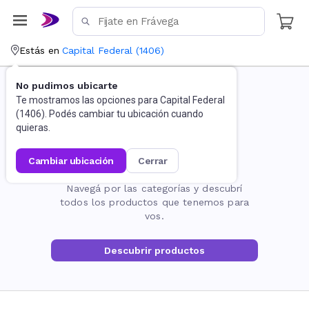
Estás en
Capital Federal
(
1406
)
No pudimos ubicarte
Te mostramos las opciones para
Capital Federal
(
1406
). Podés cambiar tu ubicación cuando
quieras.
cambiar ubicación
cerrar
La página no existe
Navegá por las categorías y descubrí
todos los productos que tenemos para
vos.
Descubrir productos