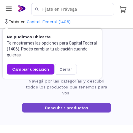
Estás en
Capital Federal
(
1406
)
No pudimos ubicarte
Te mostramos las opciones para
Capital Federal
(
1406
). Podés cambiar tu ubicación cuando
quieras.
cambiar ubicación
cerrar
La página no existe
Navegá por las categorías y descubrí
todos los productos que tenemos para
vos.
Descubrir productos