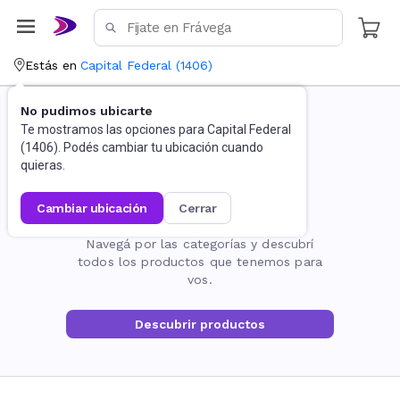
Estás en
Capital Federal
(
1406
)
No pudimos ubicarte
Te mostramos las opciones para
Capital Federal
(
1406
). Podés cambiar tu ubicación cuando
quieras.
cambiar ubicación
cerrar
La página no existe
Navegá por las categorías y descubrí
todos los productos que tenemos para
vos.
Descubrir productos