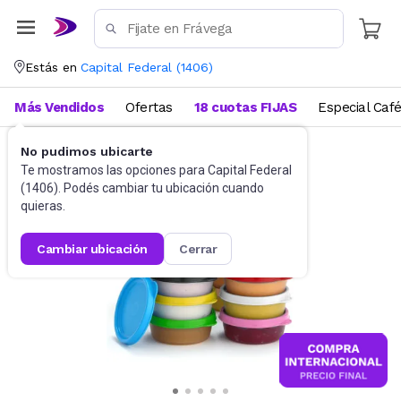
Estás en
Capital Federal
(
1406
)
Más Vendidos
Ofertas
18 cuotas FIJAS
Especial Caf
No pudimos ubicarte
Bazar
Tuppers
Te mostramos las opciones para
Capital Federal
(
1406
). Podés cambiar tu ubicación cuando
quieras.
cambiar ubicación
cerrar