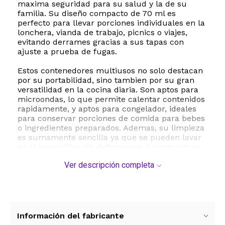
maxima seguridad para su salud y la de su
familia. Su diseño compacto de 70 ml es
perfecto para llevar porciones individuales en la
lonchera, vianda de trabajo, picnics o viajes,
evitando derrames gracias a sus tapas con
ajuste a prueba de fugas.
Estos contenedores multiusos no solo destacan
por su portabilidad, sino tambien por su gran
versatilidad en la cocina diaria. Son aptos para
microondas, lo que permite calentar contenidos
rapidamente, y aptos para congelador, ideales
para conservar porciones de comida para bebes
o ingredientes preparados. Ademas, su limpieza
es sumamente sencilla ya que se pueden lavar
en el lavavajillas sin deformarse. Su estructura
transparente facilita la identificacion rapida del
Ver descripción completa
contenido, ahorrando tiempo al organizar su
heladera o alacena.
Especificaciones tecnicas:
- Marca: Signora Ware
- Capacidad: 70 ml 2.3 onzas por recipiente
Información del fabricante
- Material: Plastico de grado alimenticio libre de