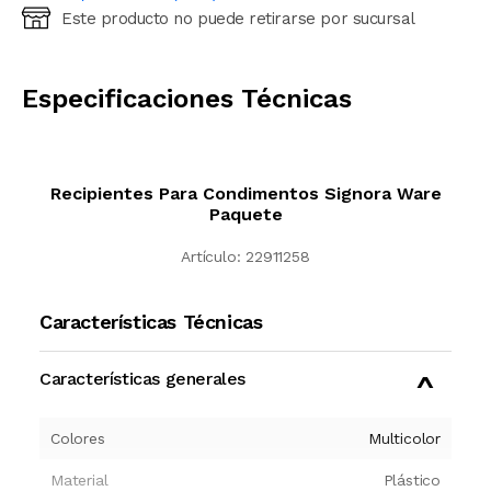
Este producto no puede retirarse por sucursal
Ingresá código postal (sólo números)
CALCULAR
Especificaciones Técnicas
Recipientes Para Condimentos Signora Ware
Paquete
Artículo:
22911258
Características Técnicas
Características generales
Colores
Multicolor
Material
Plástico