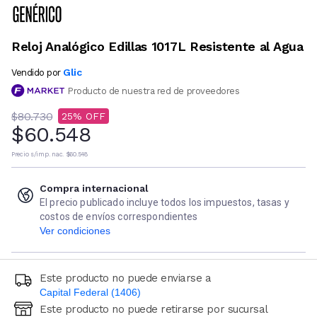
Reloj Analógico Edillas 1017L Resistente al Agua
Glic
Vendido por
Producto de nuestra red de proveedores
$80.730
25
$60.548
Precio s/imp. nac.
$60.548
Compra internacional
El precio publicado incluye todos los impuestos, tasas y
costos de envíos correspondientes
Ver condiciones
Este producto no puede enviarse a
Capital Federal (1406)
Este producto no puede retirarse por sucursal
Ingresá código postal (sólo números)