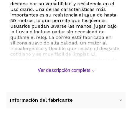
destaca por su versatilidad y resistencia en el
uso diario. Una de las características más
importantes es su resistencia al agua de hasta
50 metros, lo que permite que los jóvenes
usuarios puedan lavarse las manos, jugar bajo
la lluvia o incluso nadar sin necesidad de
quitarse el reloj. La correa está fabricada en
silicona suave de alta calidad, un material
hipoalergénico y flexible que resiste el desgaste
cotidiano y es muy fácil de limpiar. El
mecanismo interno cuenta con movimiento de
cuarzo japonés, garantizando una precisión
Ver descripción completa
excepcional y una larga vida útil de la batería.
Entre sus especificaciones técnicas, el reloj
posee una caja de ABS de 32 milímetros de
diámetro y un grosor de 9 milímetros,
dimensiones ideales para muñecas pequeñas.
La pantalla analógica está protegida por un
Información del fabricante
cristal acrílico resistente a impactos. La correa
tiene un ancho de 18 milímetros y una longitud
total de aproximadamente 23 centímetros,
ajustable mediante un cierre de hebilla clásico
que proporciona seguridad en todo momento.
Ver más contenido