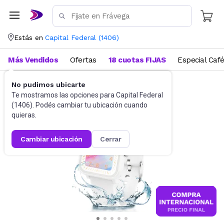
Estás en
Capital Federal
(
1406
)
Más Vendidos
Ofertas
18 cuotas FIJAS
Especial Caf
No pudimos ubicarte
Relojes
Relojes para niños
Te mostramos las opciones para
Capital Federal
(
1406
). Podés cambiar tu ubicación cuando
quieras.
cambiar ubicación
cerrar