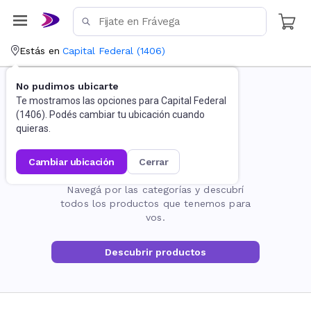
Estás en
Capital Federal
(
1406
)
No pudimos ubicarte
Te mostramos las opciones para
Capital Federal
(
1406
). Podés cambiar tu ubicación cuando
quieras.
cambiar ubicación
cerrar
La página no existe
Navegá por las categorías y descubrí
todos los productos que tenemos para
vos.
Descubrir productos