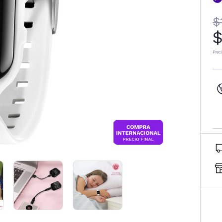
$
$
Prec