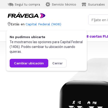
Seguí tu compra
Servicio técnico
Sucursales
Estás en
Capital Federal
(
1406
)
Categorías
Más Vendidos
Ofertas
18 cuotas FI
No pudimos ubicarte
Te mostramos las opciones para
Capital Federal
(
1406
). Podés cambiar tu ubicación cuando
Frávega
Relojes
Relojes para niños
quieras.
cambiar ubicación
cerrar