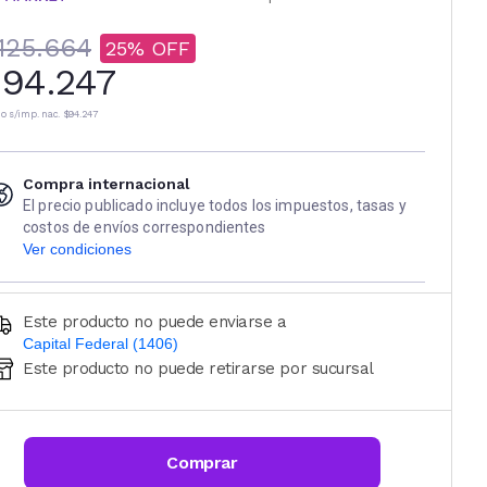
125.664
25
94.247
io s/imp. nac.
$94.247
Compra internacional
El precio publicado incluye todos los impuestos, tasas y
costos de envíos correspondientes
Ver condiciones
Este producto no puede enviarse a
Capital Federal (1406)
Este producto no puede retirarse por sucursal
Ingresá código postal (sólo números)
CALCULAR
Comprar