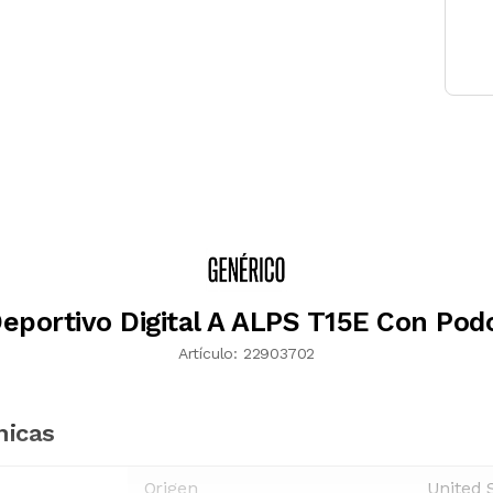
Deportivo Digital A ALPS T15E Con Po
Artículo:
22903702
nicas
Origen
United 