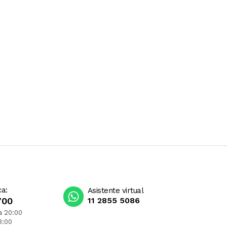
ca:
Asistente virtual
700
11 2855 5086
a 20:00
3:00