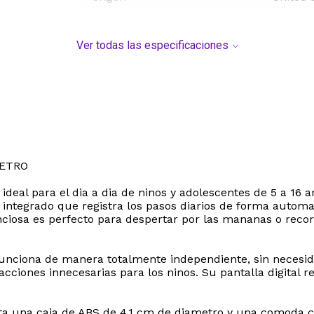
Ver todas las especificaciones
METRO
o ideal para el dia a dia de ninos y adolescentes de 5 a 1
o integrado que registra los pasos diarios de forma auto
ciosa es perfecto para despertar por las mananas o record
unciona de manera totalmente independiente, sin necesida
tracciones innecesarias para los ninos. Su pantalla digital 
nta una caja de ABS de 4.1 cm de diametro y una comoda c