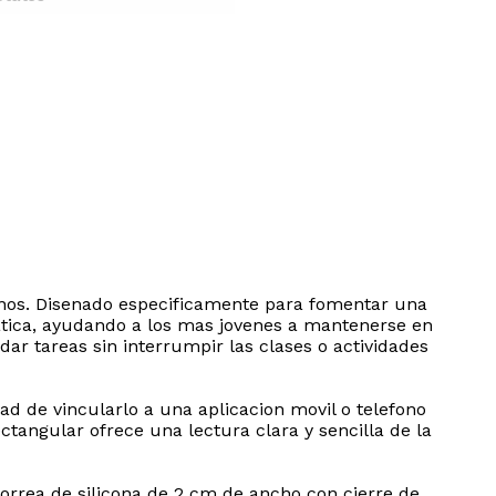
6 anos. Disenado especificamente para fomentar una
matica, ayudando a los mas jovenes a mantenerse en
ar tareas sin interrumpir las clases o actividades
d de vincularlo a una aplicacion movil o telefono
rectangular ofrece una lectura clara y sencilla de la
orrea de silicona de 2 cm de ancho con cierre de