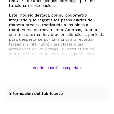
requiere de aplicaciones complejas para su
funcionamiento básico.
Este modelo destaca por su podómetro
integrado que registra los pasos diarios de
manera precisa, motivando a los niños a
mantenerse en movimiento. Además, cuenta
con una alarma de vibración silenciosa, perfecta
para despertarse por la mañana o recordar
tareas sin interrumpir las clases o las
actividades de los demás. Su estructura es
altamente resistente, con una caja de acero
inoxidable y una correa que combina metal y
silicona de alta calidad, garantizando comodidad
Ver descripción completa
y durabilidad ante el desgaste diario.
Una de sus mayores ventajas competitivas es su
excelente nivel de resistencia al agua de hasta
50 metros clasificación IPX8, lo que permite que
los niños lo utilicen al lavarse las manos, jugar
Información del fabricante
bajo la lluvia o practicar natación sin ninguna
preocupación. La pantalla digital ofrece una
visualización clara de la hora y las métricas,
asegurando una lectura rápida en cualquier