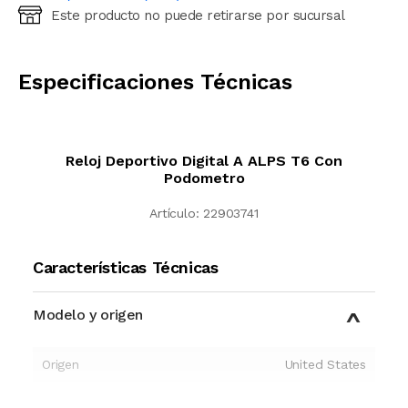
Este producto no puede retirarse por sucursal
Ingresá código postal (sólo números)
CALCULAR
Especificaciones Técnicas
Reloj Deportivo Digital A ALPS T6 Con
Podometro
Artículo:
22903741
Características Técnicas
Modelo y origen
Origen
United States