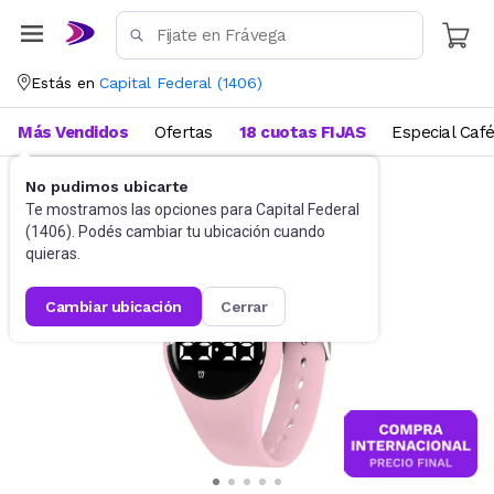
Estás en
Capital Federal
(
1406
)
Más Vendidos
Ofertas
18 cuotas FIJAS
Especial Caf
No pudimos ubicarte
Relojes
Relojes para niños
Te mostramos las opciones para
Capital Federal
(
1406
). Podés cambiar tu ubicación cuando
quieras.
cambiar ubicación
cerrar