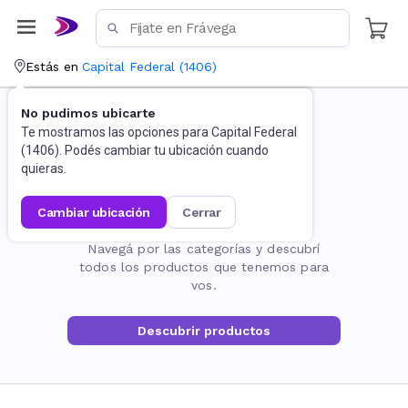
Estás en
Capital Federal
(
1406
)
No pudimos ubicarte
Te mostramos las opciones para
Capital Federal
(
1406
). Podés cambiar tu ubicación cuando
quieras.
cambiar ubicación
cerrar
La página no existe
Navegá por las categorías y descubrí
todos los productos que tenemos para
vos.
Descubrir productos