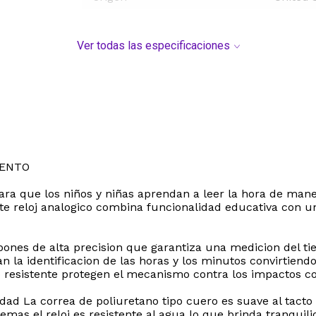
Ver todas las especificaciones
IENTO
para que los niños y niñas aprendan a leer la hora de man
e reloj analogico combina funcionalidad educativa con un
nes de alta precision que garantiza una medicion del t
n la identificacion de las horas y los minutos convirtiendo
rio resistente protegen el mecanismo contra los impactos c
dad La correa de poliuretano tipo cuero es suave al tacto
emas el reloj es resistente al agua lo que brinda tranquili