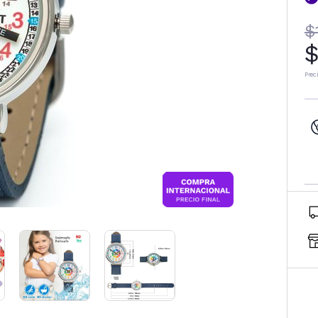
$
$
Prec