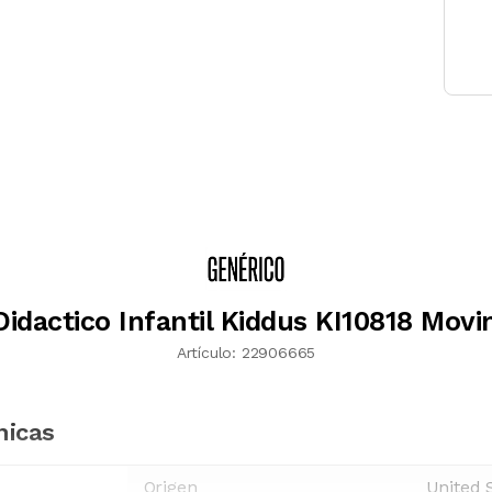
Didactico Infantil Kiddus KI10818 Mov
Artículo:
22906665
nicas
Origen
United 