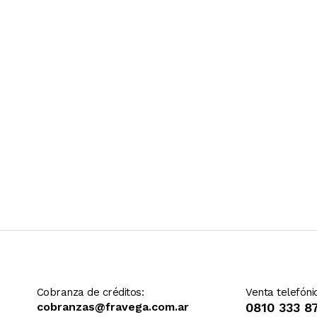
Ver más contenido
Cobranza de créditos:
Venta telefóni
cobranzas@fravega.com.ar
0810 333 8