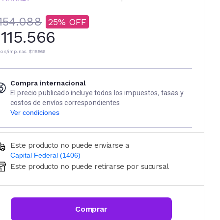
154.088
25
115.566
io s/imp. nac.
$115.566
Compra internacional
El precio publicado incluye todos los impuestos, tasas y
costos de envíos correspondientes
Ver condiciones
Este producto no puede enviarse a
Capital Federal (1406)
Este producto no puede retirarse por sucursal
Ingresá código postal (sólo números)
CALCULAR
Comprar