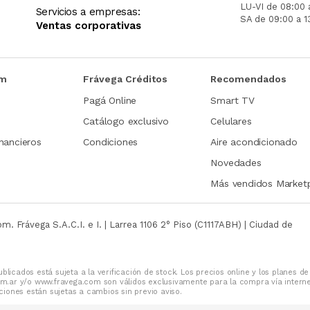
LU-VI de 08:00 
Servicios a empresas:
SA de 09:00 a 1
Ventas corporativas
om
Frávega Créditos
Recomendados
Pagá Online
Smart TV
Catálogo exclusivo
Celulares
nancieros
Condiciones
Aire acondicionado
Novedades
Más vendidos Market
com.
Frávega S.A.C.I. e I. | Larrea 1106 2° Piso (C1117ABH) | Ciudad de
blicados está sujeta a la verificación de stock. Los precios online y los planes de
m.ar y/o www.fravega.com son válidos exclusivamente para la compra vía intern
iones están sujetas a cambios sin previo aviso.