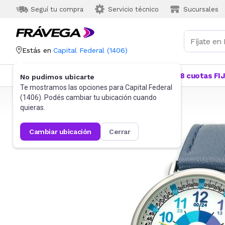
Seguí tu compra
Servicio técnico
Sucursales
Estás en
Capital Federal
(
1406
)
Categorías
Más Vendidos
Ofertas
18 cuotas FI
No pudimos ubicarte
Te mostramos las opciones para
Capital Federal
(
1406
). Podés cambiar tu ubicación cuando
Frávega
Relojes
Relojes para niños
quieras.
cambiar ubicación
cerrar