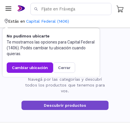
Estás en
Capital Federal
(
1406
)
No pudimos ubicarte
Te mostramos las opciones para
Capital Federal
(
1406
). Podés cambiar tu ubicación cuando
quieras.
cambiar ubicación
cerrar
La página no existe
Navegá por las categorías y descubrí
todos los productos que tenemos para
vos.
Descubrir productos