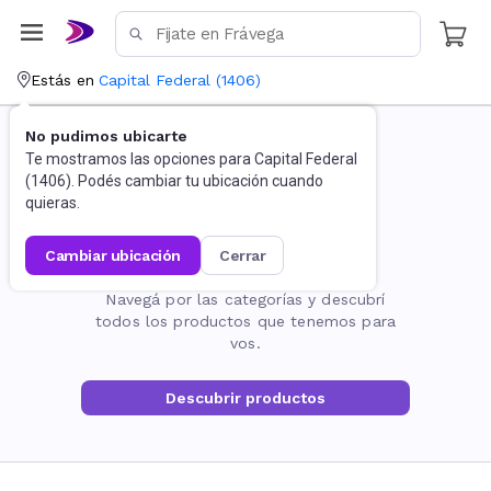
Estás en
Capital Federal
(
1406
)
No pudimos ubicarte
Te mostramos las opciones para
Capital Federal
(
1406
). Podés cambiar tu ubicación cuando
quieras.
cambiar ubicación
cerrar
La página no existe
Navegá por las categorías y descubrí
todos los productos que tenemos para
vos.
Descubrir productos