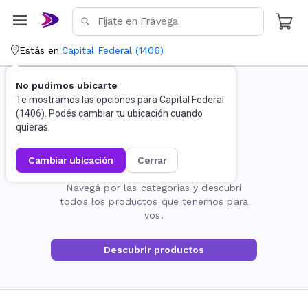
Estás en
Capital Federal
(
1406
)
No pudimos ubicarte
Te mostramos las opciones para
Capital Federal
(
1406
). Podés cambiar tu ubicación cuando
quieras.
cambiar ubicación
cerrar
La página no existe
Navegá por las categorías y descubrí
todos los productos que tenemos para
vos.
Descubrir productos