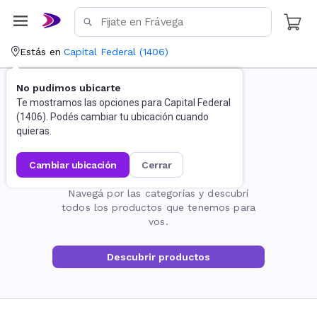
Estás en
Capital Federal
(
1406
)
No pudimos ubicarte
Te mostramos las opciones para
Capital Federal
(
1406
). Podés cambiar tu ubicación cuando
quieras.
cambiar ubicación
cerrar
La página no existe
Navegá por las categorías y descubrí
todos los productos que tenemos para
vos.
Descubrir productos