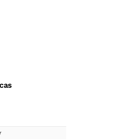
cas
r