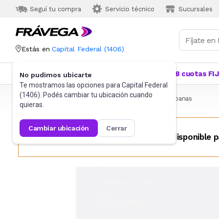
Seguí tu compra
Servicio técnico
Sucursales
Estás en
Capital Federal
(
1406
)
Categorías
Más Vendidos
Ofertas
18 cuotas FI
No pudimos ubicarte
Te mostramos las opciones para
Capital Federal
(
1406
). Podés cambiar tu ubicación cuando
Frávega
Hogar
Blanquería
Ropa de cama
Sábanas
quieras.
cambiar ubicación
cerrar
Este producto no se encuentra disponible p