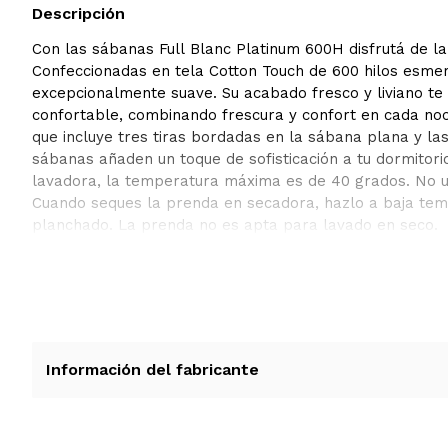
Descripción
Con las sábanas Full Blanc Platinum 600H disfrutá de l
Confeccionadas en tela Cotton Touch de 600 hilos esmer
excepcionalmente suave. Su acabado fresco y liviano t
confortable, combinando frescura y confort en cada no
que incluye tres tiras bordadas en la sábana plana y l
sábanas añaden un toque de sofisticación a tu dormitorio
lavadora, la temperatura máxima es de 40 grados. No 
Cuando seques la prenda en secadora, hazlo a baja tem
planchado. La prenda no es apta para lavado en seco.
Información del fabricante