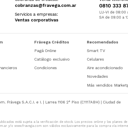
cobranzas@fravega.com.ar
0810 333 8
LU-VI de 08:00 
Servicios a empresas:
SA de 09:00 a 1
Ventas corporativas
om
Frávega Créditos
Recomendados
Pagá Online
Smart TV
Catálogo exclusivo
Celulares
nancieros
Condiciones
Aire acondicionado
Novedades
Más vendidos Market
com.
Frávega S.A.C.I. e I. | Larrea 1106 2° Piso (C1117ABH) | Ciudad de
blicados está sujeta a la verificación de stock. Los precios online y los planes de
m.ar y/o www.fravega.com son válidos exclusivamente para la compra vía intern