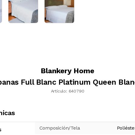
Blankery Home
banas Full Blanc Platinum Queen Blan
Artículo:
640790
nicas
Composición/Tela
Poliéste
s