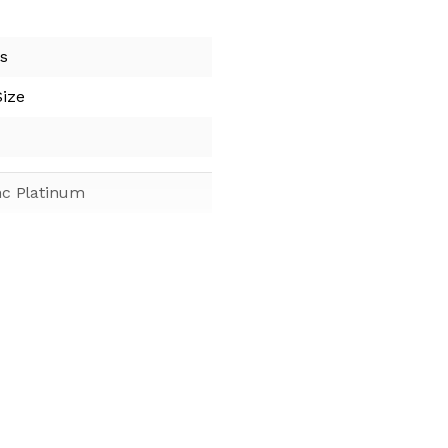
os
ize
nc Platinum