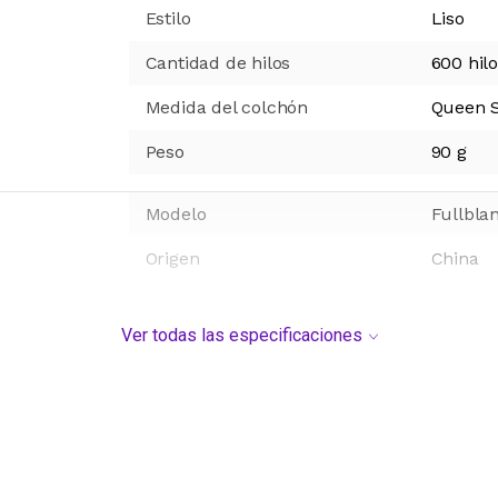
Estilo
Liso
Cantidad de hilos
600 hil
Medida del colchón
Queen S
Peso
90
g
Modelo
Fullbla
Origen
China
Ver todas las especificaciones