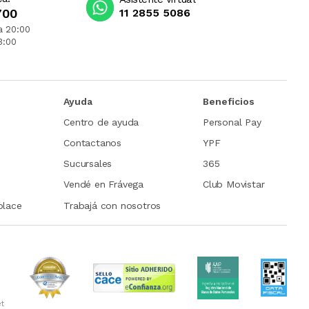
700
11 2855 5086
a 20:00
3:00
Ayuda
Beneficios
Centro de ayuda
Personal Pay
Contactanos
YPF
Sucursales
365
Vendé en Frávega
Club Movistar
place
Trabajá con nosotros
et