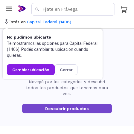
Estás en
Capital Federal
(
1406
)
No pudimos ubicarte
Te mostramos las opciones para
Capital Federal
(
1406
). Podés cambiar tu ubicación cuando
quieras.
cambiar ubicación
cerrar
La página no existe
Navegá por las categorías y descubrí
todos los productos que tenemos para
vos.
Descubrir productos