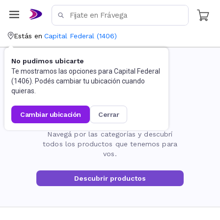
Estás en
Capital Federal
(
1406
)
No pudimos ubicarte
Te mostramos las opciones para
Capital Federal
(
1406
). Podés cambiar tu ubicación cuando
quieras.
cambiar ubicación
cerrar
La página no existe
Navegá por las categorías y descubrí
todos los productos que tenemos para
vos.
Descubrir productos