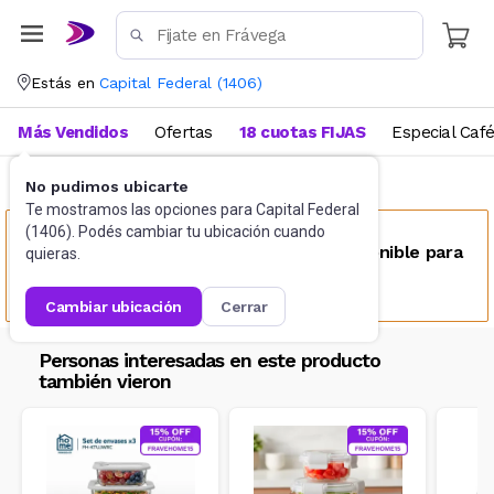
Estás en
Capital Federal
(
1406
)
Más Vendidos
Ofertas
18 cuotas FIJAS
Especial Caf
No pudimos ubicarte
Bazar
Tuppers
Te mostramos las opciones para
Capital Federal
(
1406
). Podés cambiar tu ubicación cuando
Este producto no se encuentra disponible para
quieras.
tu ubicación
cambiar ubicación
cerrar
Personas interesadas en este producto
también vieron