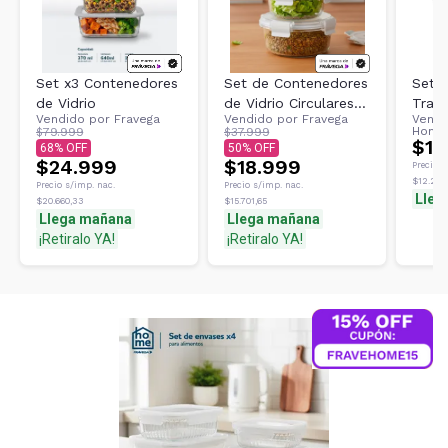
Set x3 Contenedores
Set de Contenedores
Set 
de Vidrio
de Vidrio Circulares
Tran
Vendido por
Fravega
Vendido por
Fravega
Vendi
Frávega Home X3
Cuad
Home
$79.999
$37.999
$15
68
50
$24.999
$18.999
Precio s
$12.208
Precio s/imp. nac.
Precio s/imp. nac.
Lleg
$20.660,33
$15.701,65
Llega mañana
Llega mañana
¡Retiralo YA!
¡Retiralo YA!