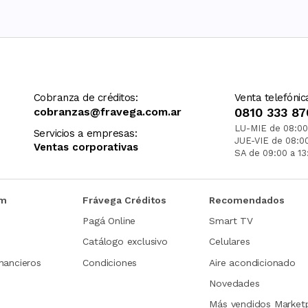
Cobranza de créditos:
Venta telefónic
cobranzas@fravega.com.ar
0810 333 87
LU-MIE de 08:00
Servicios a empresas:
JUE-VIE de 08:0
Ventas corporativas
SA de 09:00 a 13
om
Frávega Créditos
Recomendados
Pagá Online
Smart TV
Catálogo exclusivo
Celulares
nancieros
Condiciones
Aire acondicionado
Novedades
Más vendidos Market