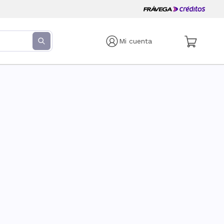
Mi cuenta
s