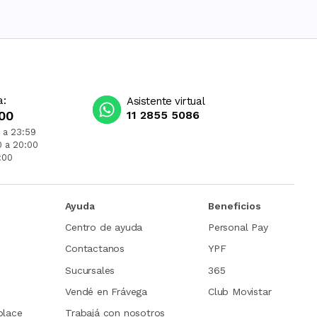
a:
Asistente virtual
00
11 2855 5086
 a 23:59
0 a 20:00
:00
Ayuda
Beneficios
Centro de ayuda
Personal Pay
Contactanos
YPF
Sucursales
365
Vendé en Frávega
Club Movistar
place
Trabajá con nosotros