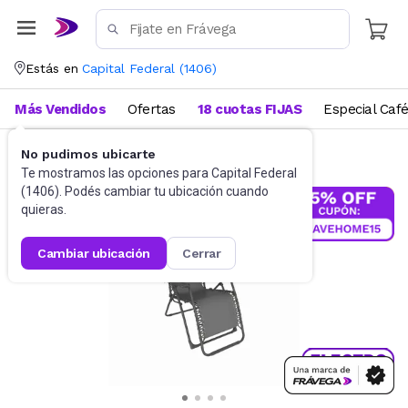
Estás en
Capital Federal
(
1406
)
Más Vendidos
Ofertas
18 cuotas FIJAS
Especial Caf
No pudimos ubicarte
Jardín
Reposeras
Te mostramos las opciones para
Capital Federal
(
1406
). Podés cambiar tu ubicación cuando
quieras.
cambiar ubicación
cerrar