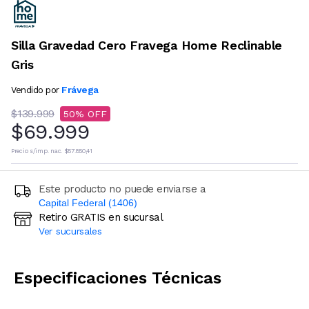
Silla Gravedad Cero Fravega Home Reclinable
Gris
Frávega
Vendido por
$139.999
50
$69.999
Precio s/imp. nac.
$57.850,41
Este producto no puede enviarse a
Capital Federal (1406)
Retiro GRATIS en sucursal
Ingresá código postal (sólo números)
Ver sucursales
CALCULAR
Especificaciones Técnicas