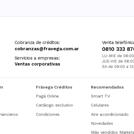
Cobranza de créditos:
Venta telefónic
cobranzas@fravega.com.ar
0810 333 87
LU-MIE de 08:00
Servicios a empresas:
JUE-VIE de 08:0
Ventas corporativas
SA de 09:00 a 13
om
Frávega Créditos
Recomendados
Pagá Online
Smart TV
Catálogo exclusivo
Celulares
nancieros
Condiciones
Aire acondicionado
Novedades
Más vendidos Market