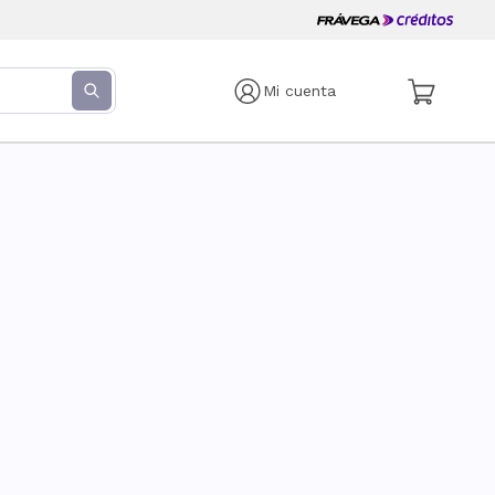
Mi cuenta
s