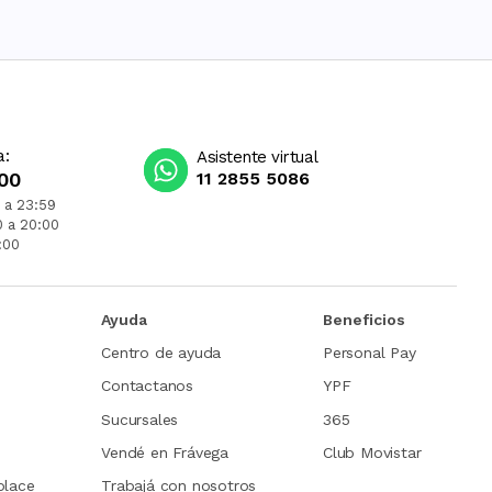
a:
Asistente virtual
00
11 2855 5086
 a 23:59
0 a 20:00
:00
Ayuda
Beneficios
Centro de ayuda
Personal Pay
Contactanos
YPF
Sucursales
365
Vendé en Frávega
Club Movistar
place
Trabajá con nosotros